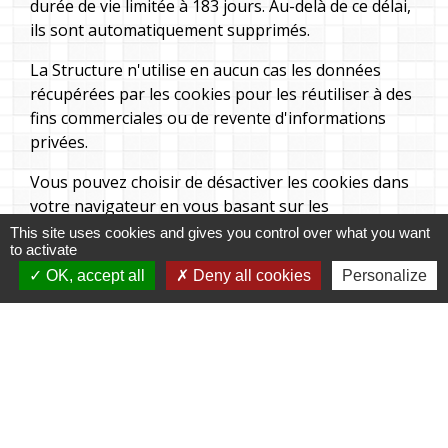
durée de vie limitée à 183 jours. Au-delà de ce délai,
ils sont automatiquement supprimés.
La Structure n'utilise en aucun cas les données
récupérées par les cookies pour les réutiliser à des
fins commerciales ou de revente d'informations
privées.
Vous pouvez choisir de désactiver les cookies dans
votre navigateur en vous basant sur les
documentations ci-dessous (à sélectionner selon
This site uses cookies and gives you control over what you want
to activate
votre navigateur web) :
OK, accept all
Deny all cookies
Personalize
- Mozilla Firefox
(
https://support.mozilla.org/fr/kb/activer-
desactiver-cookies-preferences?
redirectlocale=fr&redirectslug=activer-desactiver-
cookies
)
- Google Chrome
(
https://support.google.com/chrome/answer/95647